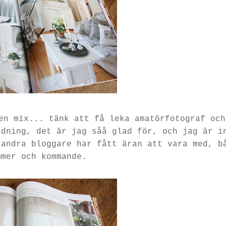
en mix... tänk att få leka amatörfotograf och
idning, det är jag såå glad för, och jag är i
 andra bloggare har fått äran att vara med, b
mmer och kommande.