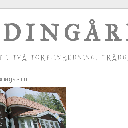
DINGÅ
T I TVÅ TORP-INREDNING, TRÄD
smagasin!