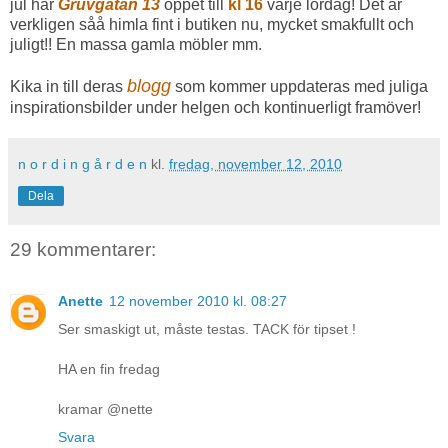
jul har
Gruvgatan 13
öppet till
kl 16
varje lördag! Det är
verkligen såå himla fint i butiken nu, mycket smakfullt och
juligt!! En massa gamla möbler mm.
blogg
Kika in till deras
som kommer uppdateras med juliga
inspirationsbilder under helgen och kontinuerligt framöver!
n o r d i n g å r d e n
kl.
fredag, november 12, 2010
Dela
29 kommentarer:
Anette
12 november 2010 kl. 08:27
Ser smaskigt ut, måste testas. TACK för tipset !
HA en fin fredag
kramar @nette
Svara