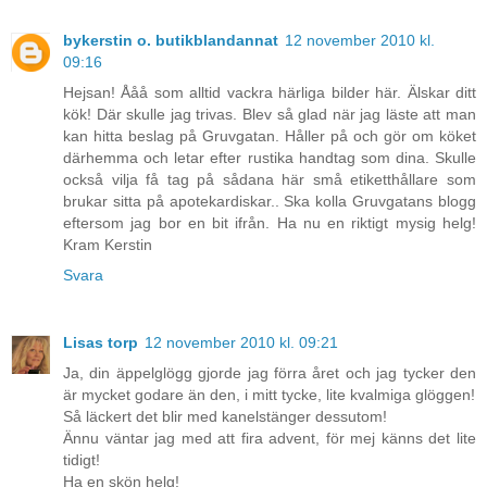
bykerstin o. butikblandannat
12 november 2010 kl.
09:16
Hejsan! Ååå som alltid vackra härliga bilder här. Älskar ditt
kök! Där skulle jag trivas. Blev så glad när jag läste att man
kan hitta beslag på Gruvgatan. Håller på och gör om köket
därhemma och letar efter rustika handtag som dina. Skulle
också vilja få tag på sådana här små etiketthållare som
brukar sitta på apotekardiskar.. Ska kolla Gruvgatans blogg
eftersom jag bor en bit ifrån. Ha nu en riktigt mysig helg!
Kram Kerstin
Svara
Lisas torp
12 november 2010 kl. 09:21
Ja, din äppelglögg gjorde jag förra året och jag tycker den
är mycket godare än den, i mitt tycke, lite kvalmiga glöggen!
Så läckert det blir med kanelstänger dessutom!
Ännu väntar jag med att fira advent, för mej känns det lite
tidigt!
Ha en skön helg!