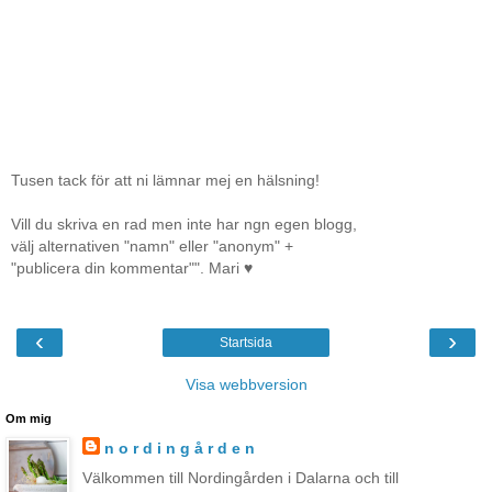
Tusen tack för att ni lämnar mej en hälsning!
Vill du skriva en rad men inte har ngn egen blogg,
välj alternativen "namn" eller "anonym" +
"publicera din kommentar"". Mari ♥
‹
›
Startsida
Visa webbversion
Om mig
n o r d i n g å r d e n
Välkommen till Nordingården i Dalarna och till