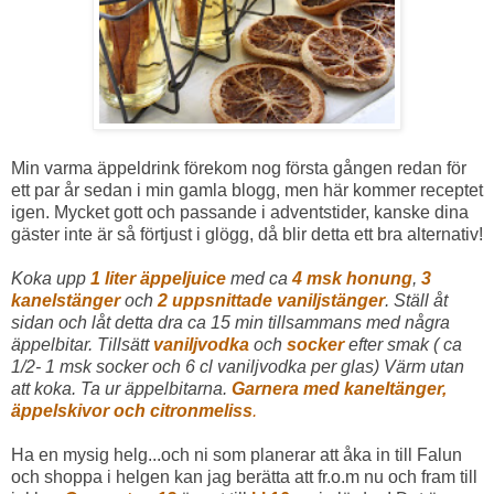
Min varma äppeldrink förekom nog första gången redan för
ett par år sedan i min gamla blogg, men här kommer receptet
igen. Mycket gott och passande i adventstider, kanske dina
gäster inte är så förtjust i glögg, då blir detta ett bra alternativ!
Koka upp
1 liter äppeljuice
med ca
4 msk honung
,
3
kanelstänger
och
2 uppsnittade vaniljstänger
. Ställ åt
sidan och låt detta dra ca 15 min tillsammans med några
äppelbitar. Tillsätt
vaniljvodka
och
socker
efter smak ( ca
1/2- 1 msk socker och 6 cl vaniljvodka per glas) Värm utan
att koka. Ta ur äppelbitarna.
Garnera med kaneltänger,
äppelskivor och citronmeliss
.
Ha en mysig helg...och ni som planerar att åka in till Falun
och shoppa i helgen kan jag berätta att fr.o.m nu och fram till