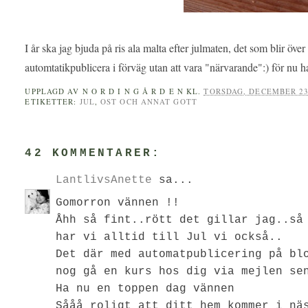
I år ska jag bjuda på ris ala malta efter julmaten, det som blir öve
automtatikpublicera i förväg utan att vara "närvarande":) för nu ha
UPPLAGD AV
N O R D I N G Å R D E N
KL.
TORSDAG, DECEMBER 23
ETIKETTER:
JUL
,
OST OCH ANNAT GOTT
42 KOMMENTARER:
LantlivsAnette
sa...
Gomorron vännen !!
Åhh så fint..rött det gillar jag..så
har vi alltid till Jul vi också..
Det där med automatpublicering på bl
nog gå en kurs hos dig via mejlen se
Ha nu en toppen dag vännen
Sååå roligt att ditt hem kommer i nä