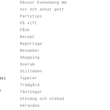
Mässor Evenemang mm
ost och annat gott
Partytips
På vift
Påsk
Recept
Reportage
Resuméer
Shopping
Sovrum
Stilleben
Tapeter
det
Trädgård
e
Tävlingar
Utesäng och utebad
Verandan