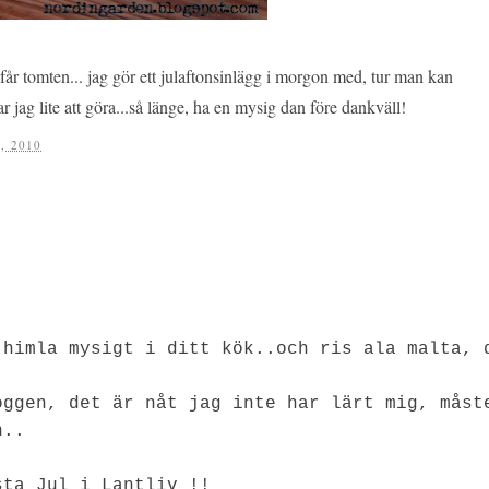
r får tomten... jag gör ett julaftonsinlägg i morgon med, tur man kan
r jag lite att göra...så länge, ha en mysig dan före dankväll!
, 2010
 himla mysigt i ditt kök..och ris ala malta, 
oggen, det är nåt jag inte har lärt mig, måst
n..
sta Jul i Lantliv !!