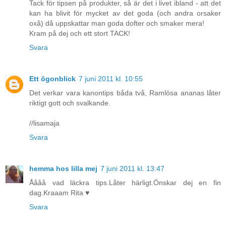
Tack för tipsen på produkter, så är det i livet ibland - att det
kan ha blivit för mycket av det goda (och andra orsaker
oxå) då uppskattar man goda dofter och smaker mera!
Kram på dej och ett stort TACK!
Svara
Ett ögonblick
7 juni 2011 kl. 10:55
Det verkar vara kanontips båda två, Ramlösa ananas låter
riktigt gott och svalkande.
//lisamaja
Svara
hemma hos lilla mej
7 juni 2011 kl. 13:47
Åååå vad läckra tips.Låter härligt.Önskar dej en fin
dag.Kraaam Rita ♥
Svara