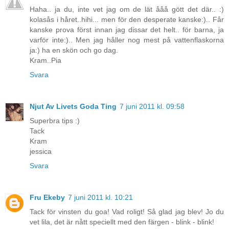
Haha.. ja du, inte vet jag om de lät ååå gött det där.. :)
kolasås i håret..hihi... men för den desperate kanske:).. Får
kanske prova först innan jag dissar det helt.. för barna, ja
varför inte:).. Men jag håller nog mest på vattenflaskorna
ja:) ha en skön och go dag.
Kram..Pia
Svara
Njut Av Livets Goda Ting
7 juni 2011 kl. 09:58
Superbra tips :)
Tack
Kram
jessica
Svara
Fru Ekeby
7 juni 2011 kl. 10:21
Tack för vinsten du goa! Vad roligt! Så glad jag blev! Jo du
vet lila, det är nått speciellt med den färgen - blink - blink!