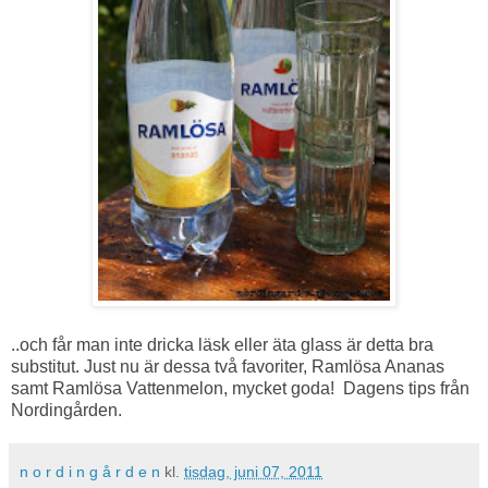
..och får man inte dricka läsk eller äta glass är detta bra
substitut. Just nu är dessa två favoriter, Ramlösa Ananas
samt Ramlösa Vattenmelon, mycket goda! Dagens tips från
Nordingården.
n o r d i n g å r d e n
kl.
tisdag, juni 07, 2011